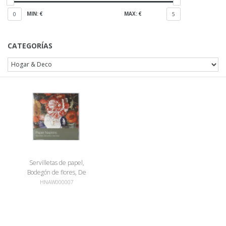
MIN: €
MAX: €
0
5
CATEGORÍAS
Servilletas de papel,
Bodegón de flores, De
Heem
HNAW000007