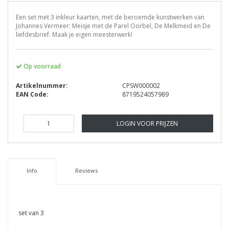
Een set met 3 inkleur kaarten, met de beroemde kunstwerken van
Johannes Vermeer: Meisje met de Parel Oorbel, De Melkmeid en De
liefdesbrief. Maak je eigen meesterwerk!
Op voorraad
Artikelnummer:
CPSW000002
EAN Code:
8719524057989
LOGIN VOOR PRIJZEN
Info
Reviews
set van 3