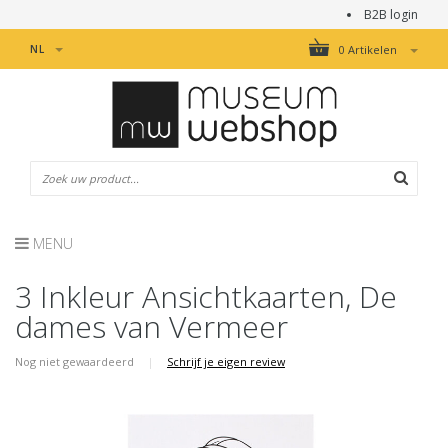
B2B login
NL
0 Artikelen
MENU
3 Inkleur Ansichtkaarten, De
dames van Vermeer
Nog niet gewaardeerd
|
Schrijf je eigen review