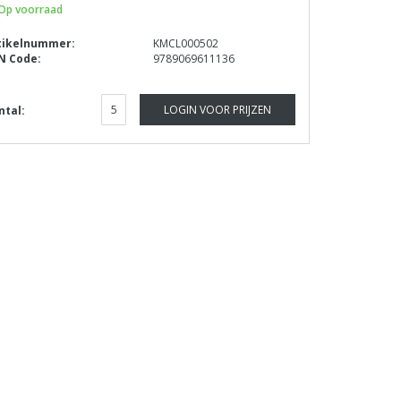
Op voorraad
tikelnummer:
KMCL000502
N Code:
9789069611136
LOGIN VOOR PRIJZEN
ntal: