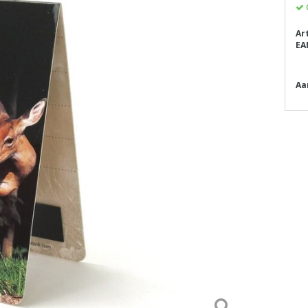
Ar
EA
Aa