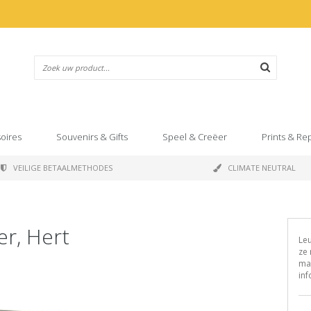
oires
Souvenirs & Gifts
Speel & Creëer
Prints & Re
VEILIGE BETAALMETHODES
CLIMATE NEUTRAL
r, Hert
Leu
ze 
maa
inf