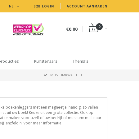
NL
B2B LOGIN
ACCOUNT AANMAKEN
0
€0,00
producties
Kunstenaars
Thema's
MUSEUMKWALITEIT
ke boekenleggers met een magneetje: handig, zo vallen
niet uit uw boek! Keuze uit een grote collectie. Ook op
t te maken voor uzelf of uw bedrijf of museum: mail naar
o@lanzfeld.nl
voor meer informatie.