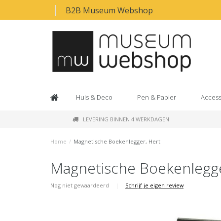
B2B Museum Webshop
Huis & Deco
Pen & Papier
Access
LEVERING BINNEN 4 WERKDAGEN
Home
/
Magnetische Boekenlegger, Hert
Magnetische Boekenlegge
Nog niet gewaardeerd
|
Schrijf je eigen review