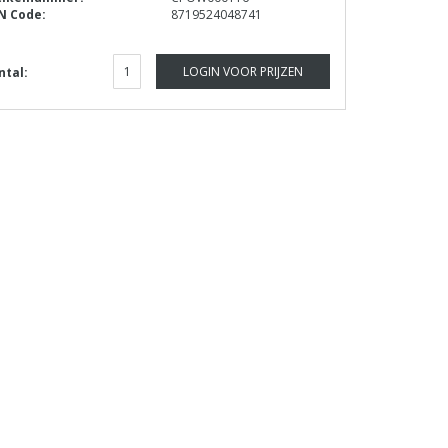
N Code:
8719524048741
LOGIN VOOR PRIJZEN
ntal: