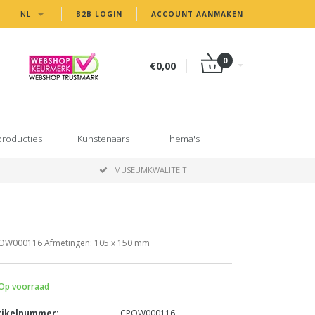
NL
B2B LOGIN
ACCOUNT AANMAKEN
0
€0,00
producties
Kunstenaars
Thema's
MUSEUMKWALITEIT
OW000116 Afmetingen: 105 x 150 mm
Op voorraad
tikelnummer:
CPOW000116