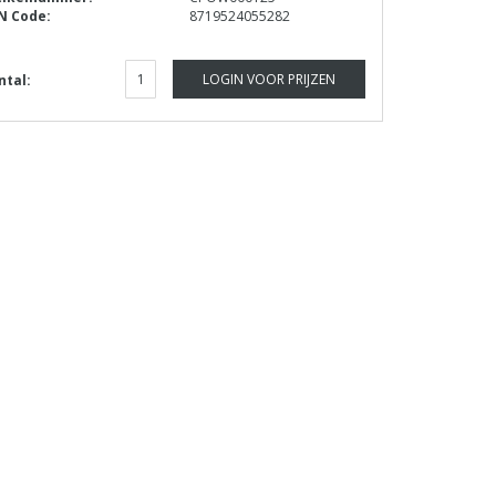
N Code:
8719524055282
LOGIN VOOR PRIJZEN
ntal: