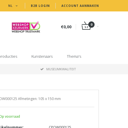
NL
B2B LOGIN
ACCOUNT AANMAKEN
0
€0,00
producties
Kunstenaars
Thema's
MUSEUMKWALITEIT
OW000125 Afmetingen: 105 x 150 mm
Op voorraad
tikelnummer:
CPOW000125