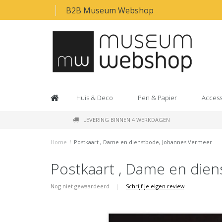
B2B Museum Webshop
Huis & Deco
Pen & Papier
Access
LEVERING BINNEN 4 WERKDAGEN
Home
/
Postkaart , Dame en dienstbode, Johannes Vermeer
Postkaart , Dame en die
Nog niet gewaardeerd
|
Schrijf je eigen review