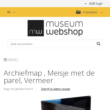
B2B login
NL
0 Artikelen
MENU
Archiefmap , Meisje met de
parel, Vermeer
Nog niet gewaardeerd
|
Schrijf je eigen review