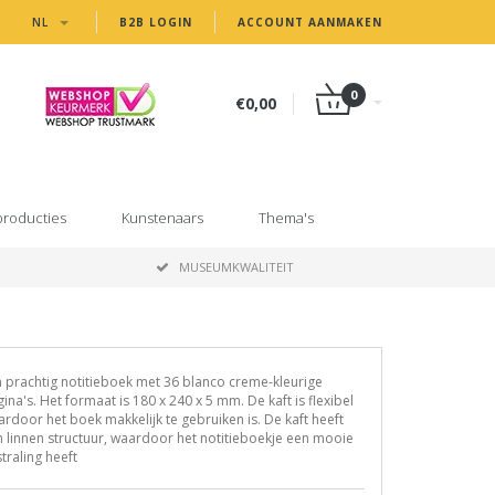
NL
B2B LOGIN
ACCOUNT AANMAKEN
0
€0,00
producties
Kunstenaars
Thema's
MUSEUMKWALITEIT
 prachtig notitieboek met 36 blanco creme-kleurige
ina's. Het formaat is 180 x 240 x 5 mm. De kaft is flexibel
rdoor het boek makkelijk te gebruiken is. De kaft heeft
 linnen structuur, waardoor het notitieboekje een mooie
straling heeft