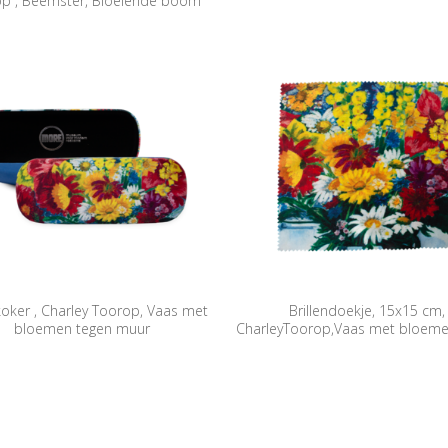
p , Beemster, Bloeiende boom
nkoker , Charley Toorop, Vaas met
Brillendoekje, 15x15 cm,
bloemen tegen muur
CharleyToorop,Vaas met bloeme
muur