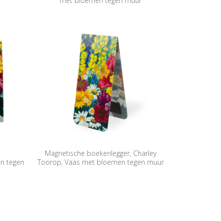
met bloemen tegen muur
Magnetische boekenlegger, Charley
n tegen
Toorop, Vaas met bloemen tegen muur