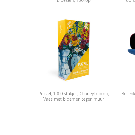
bloesem, Toorop
Tooro
Puzzel, 1000 stukjes, CharleyToorop,
Brille
Vaas met bloemen tegen muur