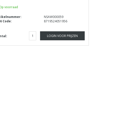
Op voorraad
tikelnummer:
NSAW000059
N Code:
8719524051956
LOGIN VOOR PRIJZEN
ntal: