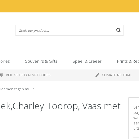
oires
Souvenirs & Gifts
Speel & Creëer
Prints & Re
VEILIGE BETAALMETHODES
CLIMATE NEUTRAL
 bloemen tegen muur
ek,Charley Toorop, Vaas met
Een
pag
waa
een
uit