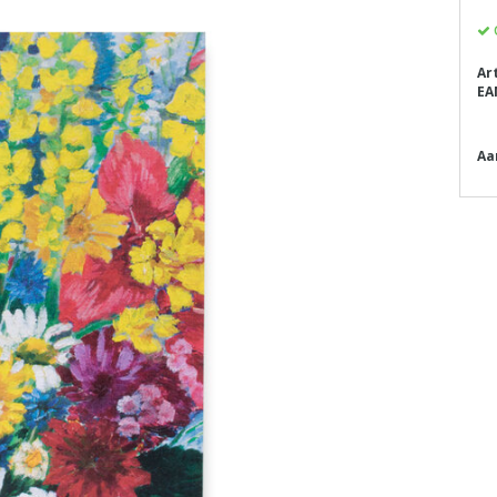
Ar
EA
Aa