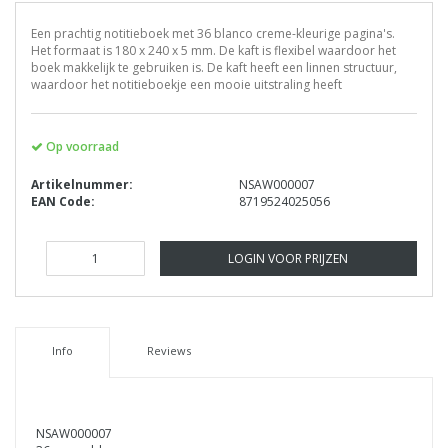
Een prachtig notitieboek met 36 blanco creme-kleurige pagina's.
Het formaat is 180 x 240 x 5 mm. De kaft is flexibel waardoor het
boek makkelijk te gebruiken is. De kaft heeft een linnen structuur,
waardoor het notitieboekje een mooie uitstraling heeft
Op voorraad
Artikelnummer:
NSAW000007
EAN Code:
8719524025056
LOGIN VOOR PRIJZEN
Info
Reviews
NSAW000007