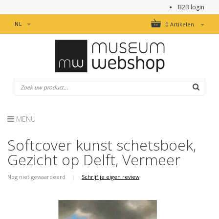
B2B login
NL
0 Artikelen
MENU
Softcover kunst schetsboek,
Gezicht op Delft, Vermeer
Nog niet gewaardeerd
|
Schrijf je eigen review