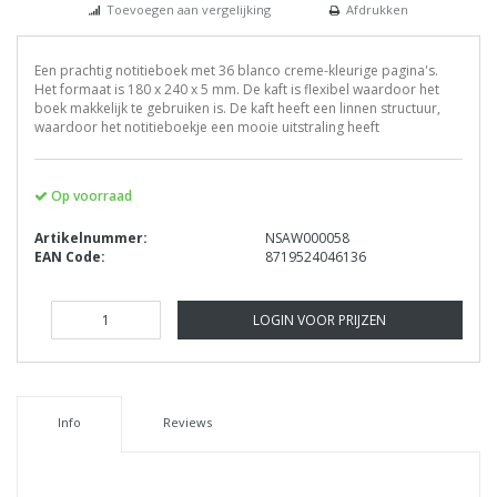
Toevoegen aan vergelijking
Afdrukken
Een prachtig notitieboek met 36 blanco creme-kleurige pagina's.
Het formaat is 180 x 240 x 5 mm. De kaft is flexibel waardoor het
boek makkelijk te gebruiken is. De kaft heeft een linnen structuur,
waardoor het notitieboekje een mooie uitstraling heeft
Op voorraad
Artikelnummer:
NSAW000058
EAN Code:
8719524046136
LOGIN VOOR PRIJZEN
Info
Reviews