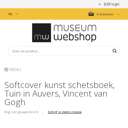
B2B login
NL
0 Artikelen
MENU
Softcover kunst schetsboek,
Tuin in Auvers, Vincent van
Gogh
Nog niet gewaardeerd
|
Schrijf je eigen review