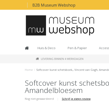
B2B Museum Webshop
Huis & Deco
Pen & Papier
Access
LEVERING BINNEN 4 WERKDAGEN
Home
/
Softcover kunst schetsboek,, Vincent van Gogh, Aman
Softcover kunst schetsbo
Amandelbloesem
Nog niet gewaardeerd
|
Schrijf je eigen review