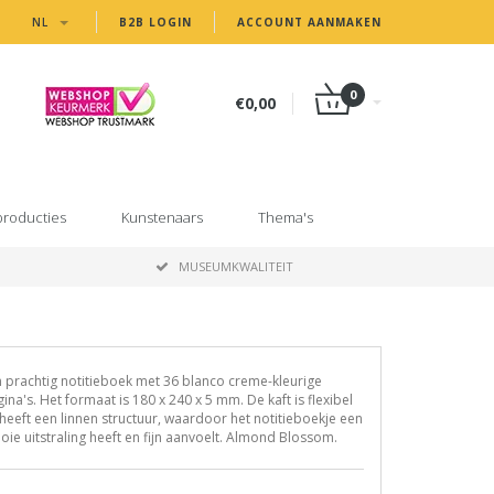
NL
B2B LOGIN
ACCOUNT AANMAKEN
0
€0,00
producties
Kunstenaars
Thema's
MUSEUMKWALITEIT
 prachtig notitieboek met 36 blanco creme-kleurige
ina's. Het formaat is 180 x 240 x 5 mm. De kaft is flexibel
heeft een linnen structuur, waardoor het notitieboekje een
ie uitstraling heeft en fijn aanvoelt. Almond Blossom.