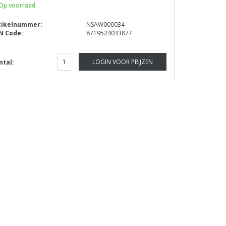
Op voorraad
tikelnummer:
NSAW000034
N Code:
8719524033877
LOGIN VOOR PRIJZEN
ntal: