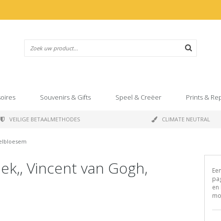
oires
Souvenirs & Gifts
Speel & Creëer
Prints & Re
VEILIGE BETAALMETHODES
CLIMATE NEUTRAL
delbloesem
ek,, Vincent van Gogh,
Een
pag
en 
moo