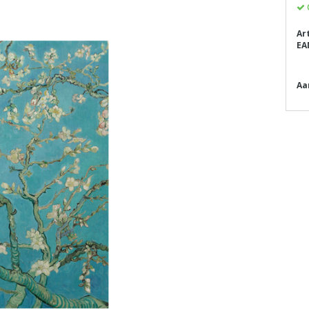
Ar
EA
Aa