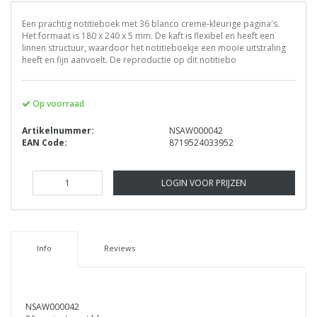
Een prachtig notitieboek met 36 blanco creme-kleurige pagina's.
Het formaat is 180 x 240 x 5 mm. De kaft is flexibel en heeft een
linnen structuur, waardoor het notitieboekje een mooie uitstraling
heeft en fijn aanvoelt. De reproductie op dit notitiebo
Op voorraad
Artikelnummer:
NSAW000042
EAN Code:
8719524033952
LOGIN VOOR PRIJZEN
Info
Reviews
NSAW000042