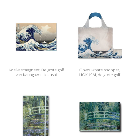
Koelkastmagneet, De grote golf
Opvouwbare shopper,
van Kanagawa, Hokusai
HOKUSAI, de grote golf