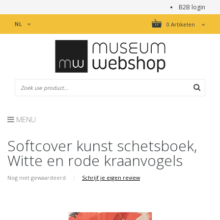
B2B login
NL
0 Artikelen
MENU
Softcover kunst schetsboek,
Witte en rode kraanvogels
Nog niet gewaardeerd
|
Schrijf je eigen review