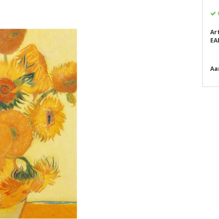
Ar
EA
Aa