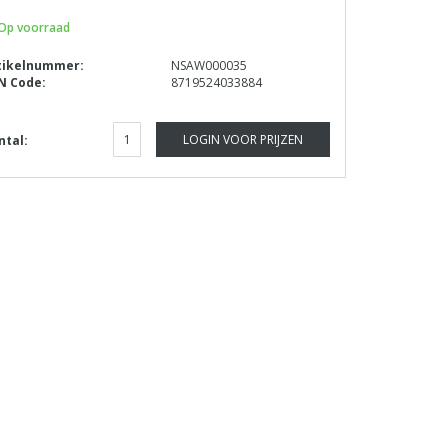
Op voorraad
tikelnummer:
NSAW000035
N Code:
8719524033884
LOGIN VOOR PRIJZEN
ntal: