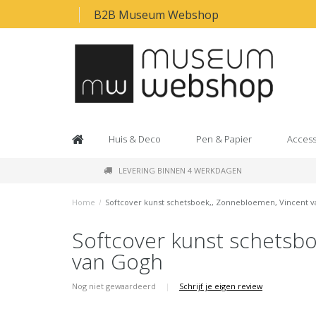
B2B Museum Webshop
Huis & Deco
Pen & Papier
Access
LEVERING BINNEN 4 WERKDAGEN
Home
/
Softcover kunst schetsboek,, Zonnebloemen, Vincent 
Softcover kunst schetsb
van Gogh
Nog niet gewaardeerd
|
Schrijf je eigen review