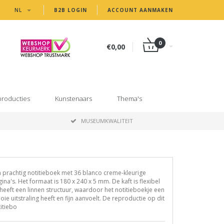
NL
B2B LOGIN
ACCOUNT AANMAKEN
0
€0,00
producties
Kunstenaars
Thema's
MUSEUMKWALITEIT
 prachtig notitieboek met 36 blanco creme-kleurige
ina's. Het formaat is 180 x 240 x 5 mm. De kaft is flexibel
heeft een linnen structuur, waardoor het notitieboekje een
ie uitstraling heeft en fijn aanvoelt. De reproductie op dit
itiebo