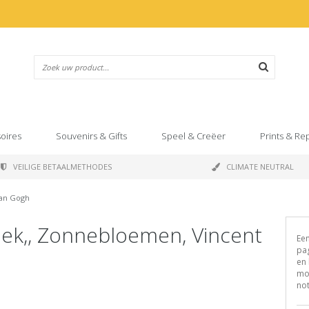
oires
Souvenirs & Gifts
Speel & Creëer
Prints & Re
VEILIGE BETAALMETHODES
CLIMATE NEUTRAL
van Gogh
oek,, Zonnebloemen, Vincent
Een
pag
en 
moo
not