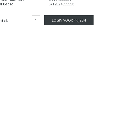
N Code:
8719524055558
LOGIN VOOR PRIJZEN
ntal: