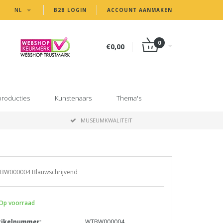
NL
B2B LOGIN
ACCOUNT AANMAKEN
0
€0,00
producties
Kunstenaars
Thema's
MUSEUMKWALITEIT
BW000004 Blauwschrijvend
Op voorraad
tikelnummer:
WTBW000004