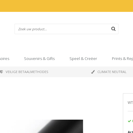
oires
Souvenirs & Gifts
Speel & Creëer
Prints & Re
VEILIGE BETAALMETHODES
CLIMATE NEUTRAL
l
WT
Ar