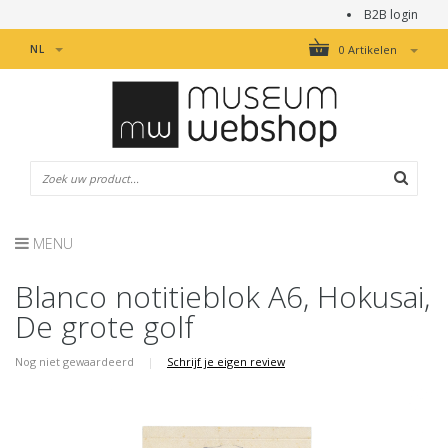
B2B login
NL
0 Artikelen
MENU
Blanco notitieblok A6, Hokusai,
De grote golf
Nog niet gewaardeerd
|
Schrijf je eigen review