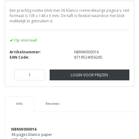
Een prachtig notitie blok met 36 blanco creme-kleurige pagina's. Het
formaat is 105 x 148 x 5 mm. De kaft is flexibel waardoor het blok
makkelijk te gebruiken is.
Op voorraad
Artikelnummer:
NBNW000016
EAN Code:
8719524056265
LOGIN VOOR PRIJZEN
Info
Reviews
NBNW000016
36 pages blanco paper