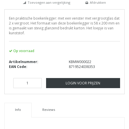
Toevoegen aan vergelijking
Afdrukken
Een praktische boekenlegger: met een venster met vergrootglas dat
2 x vergroot. Het formaat van deze boekenlegger is 58 x 200 mm en
is gemaakt van stevig glanzend bedrukt karton. Het loepje is van
kunststof.
Op voorraad
Artikelnummer:
KBMW000022
EAN Code:
8719524038353
LOGIN VOOR PRIJZEN
Info
Reviews