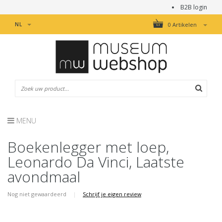
B2B login
NL
0 Artikelen
MENU
Boekenlegger met loep,
Leonardo Da Vinci, Laatste
avondmaal
Nog niet gewaardeerd
|
Schrijf je eigen review