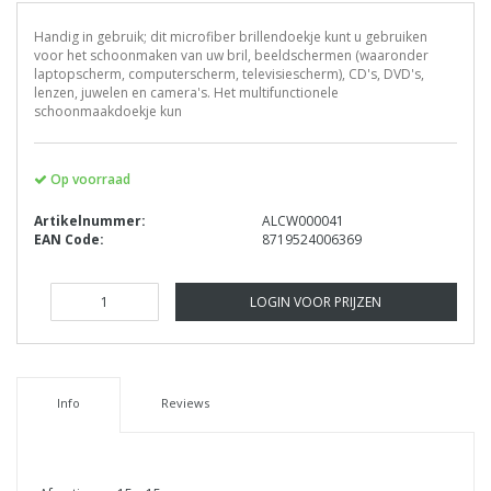
Handig in gebruik; dit microfiber brillendoekje kunt u gebruiken
voor het schoonmaken van uw bril, beeldschermen (waaronder
laptopscherm, computerscherm, televisiescherm), CD's, DVD's,
lenzen, juwelen en camera's. Het multifunctionele
schoonmaakdoekje kun
Op voorraad
Artikelnummer:
ALCW000041
EAN Code:
8719524006369
LOGIN VOOR PRIJZEN
Info
Reviews