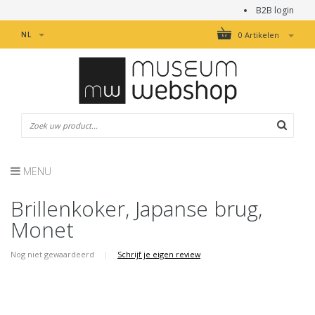
B2B login
NL
0 Artikelen
MENU
Brillenkoker, Japanse brug,
Monet
Nog niet gewaardeerd
|
Schrijf je eigen review