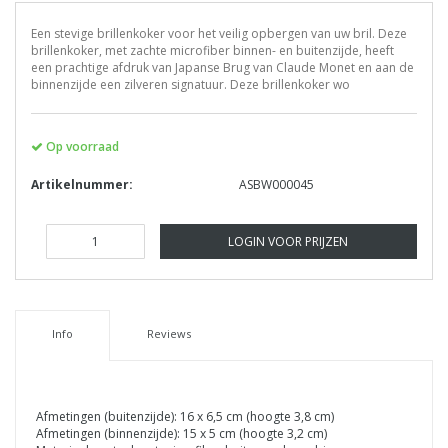
Een stevige brillenkoker voor het veilig opbergen van uw bril. Deze
brillenkoker, met zachte microfiber binnen- en buitenzijde, heeft
een prachtige afdruk van Japanse Brug van Claude Monet en aan de
binnenzijde een zilveren signatuur. Deze brillenkoker wo
Op voorraad
Artikelnummer:
ASBW000045
LOGIN VOOR PRIJZEN
Info
Reviews
Afmetingen (buitenzijde): 16 x 6,5 cm (hoogte 3,8 cm)
Afmetingen (binnenzijde): 15 x 5 cm (hoogte 3,2 cm)