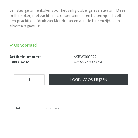
Een stevige brillenkoker voor het veilig opbergen van uw bril. Deze
brillenkoker, met zachte microfiber binnen- en buitenzijde, heeft
een prachtige afdruk van Mondriaan en aan de binnenzijde een
zilveren signatuur.
Op voorraad
Artikelnummer:
ASBW000022
EAN Code:
8719524037349
LOGIN VOOR PRIJZEN
Info
Reviews