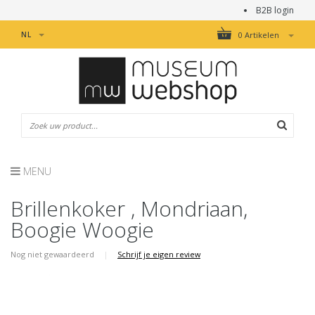
B2B login
NL
0 Artikelen
MENU
Brillenkoker , Mondriaan,
Boogie Woogie
Nog niet gewaardeerd
|
Schrijf je eigen review