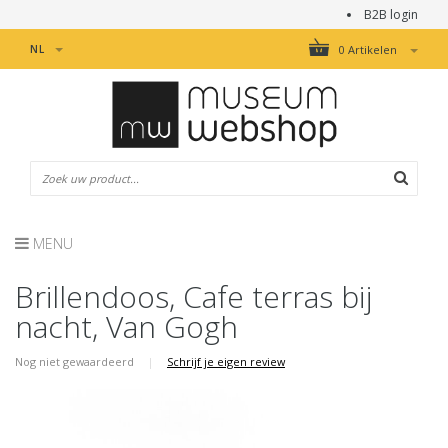
B2B login
NL
0 Artikelen
MENU
Brillendoos, Cafe terras bij
nacht, Van Gogh
Nog niet gewaardeerd
|
Schrijf je eigen review