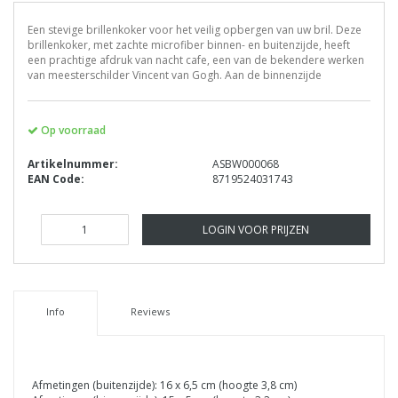
Een stevige brillenkoker voor het veilig opbergen van uw bril. Deze
brillenkoker, met zachte microfiber binnen- en buitenzijde, heeft
een prachtige afdruk van nacht cafe, een van de bekendere werken
van meesterschilder Vincent van Gogh. Aan de binnenzijde
Op voorraad
Artikelnummer:
ASBW000068
EAN Code:
8719524031743
LOGIN VOOR PRIJZEN
Info
Reviews
Afmetingen (buitenzijde): 16 x 6,5 cm (hoogte 3,8 cm)