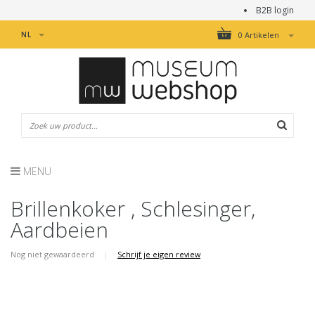
B2B login
NL
0 Artikelen
MENU
Brillenkoker , Schlesinger,
Aardbeien
Nog niet gewaardeerd
|
Schrijf je eigen review