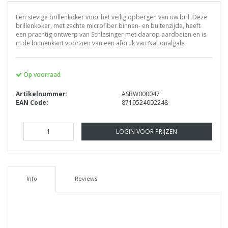
Een stevige brillenkoker voor het veilig opbergen van uw bril. Deze
brillenkoker, met zachte microfiber binnen- en buitenzijde, heeft
een prachtig ontwerp van Schlesinger met daarop aardbeien en is
in de binnenkant voorzien van een afdruk van Nationalgale
Op voorraad
Artikelnummer:
ASBW000047
EAN Code:
8719524002248
LOGIN VOOR PRIJZEN
Info
Reviews