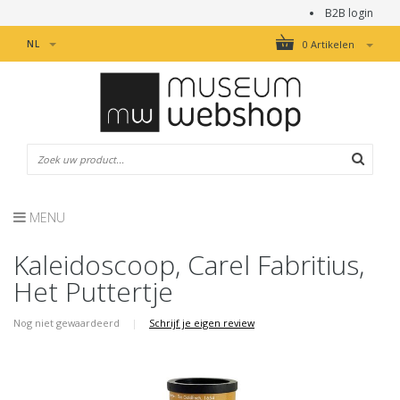
B2B login
NL
0 Artikelen
MENU
Kaleidoscoop, Carel Fabritius,
Het Puttertje
Nog niet gewaardeerd
|
Schrijf je eigen review