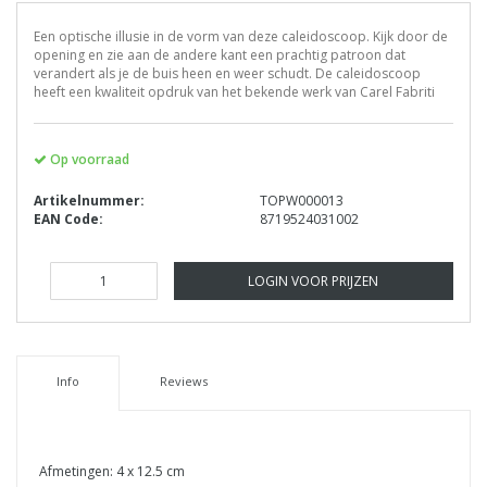
Een optische illusie in de vorm van deze caleidoscoop. Kijk door de
opening en zie aan de andere kant een prachtig patroon dat
verandert als je de buis heen en weer schudt. De caleidoscoop
heeft een kwaliteit opdruk van het bekende werk van Carel Fabriti
Op voorraad
Artikelnummer:
TOPW000013
EAN Code:
8719524031002
LOGIN VOOR PRIJZEN
Info
Reviews
Afmetingen: 4 x 12.5 cm