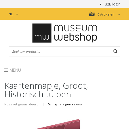
B2B login
NL
0 Artikelen
MENU
Kaartenmapje, Groot,
Historisch tulpen
Nog niet gewaardeerd
|
Schrijf je eigen review