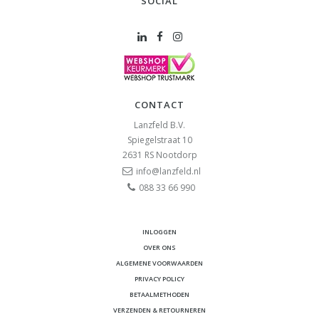
SOCIAL
CONTACT
Lanzfeld B.V.
Spiegelstraat 10
2631 RS
Nootdorp
info@lanzfeld.nl
088 33 66 990
INLOGGEN
OVER ONS
ALGEMENE VOORWAARDEN
PRIVACY POLICY
BETAALMETHODEN
VERZENDEN & RETOURNEREN