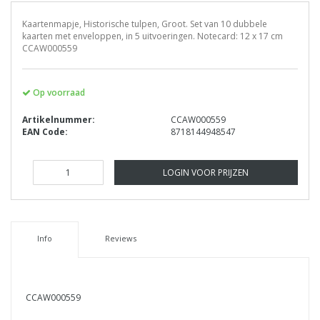
Kaartenmapje, Historische tulpen, Groot. Set van 10 dubbele
kaarten met enveloppen, in 5 uitvoeringen. Notecard: 12 x 17 cm
CCAW000559
Op voorraad
Artikelnummer:
CCAW000559
EAN Code:
8718144948547
LOGIN VOOR PRIJZEN
Info
Reviews
CCAW000559