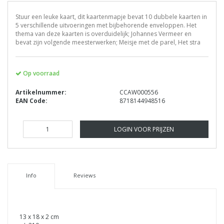
Stuur een leuke kaart, dit kaartenmapje bevat 10 dubbele kaarten in
5 verschillende uitvoeringen met bijbehorende enveloppen. Het
thema van deze kaarten is overduidelijk; Johannes Vermeer en
bevat zijn volgende meesterwerken; Meisje met de parel, Het stra
Op voorraad
Artikelnummer:
CCAW000556
EAN Code:
8718144948516
LOGIN VOOR PRIJZEN
Info
Reviews
13 x 18 x 2 cm