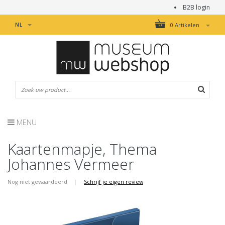
B2B login
NL
0 Artikelen
MENU
Kaartenmapje, Thema
Johannes Vermeer
Nog niet gewaardeerd
|
Schrijf je eigen review