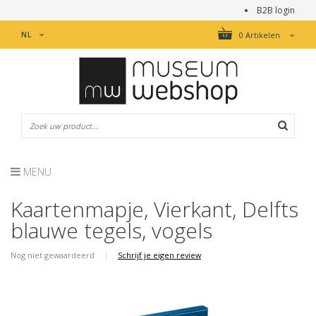
B2B login
NL
0 Artikelen
MENU
Kaartenmapje, Vierkant, Delfts
blauwe tegels, vogels
Nog niet gewaardeerd
|
Schrijf je eigen review