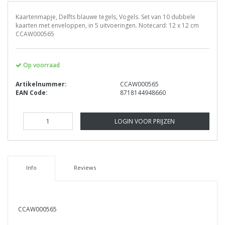
Kaartenmapje, Delfts blauwe tegels, Vogels. Set van 10 dubbele
kaarten met enveloppen, in 5 uitvoeringen. Notecard: 12 x 12 cm
CCAW000565
Op voorraad
Artikelnummer:
CCAW000565
EAN Code:
8718144948660
LOGIN VOOR PRIJZEN
Info
Reviews
CCAW000565