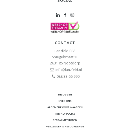
SOCIAL
CONTACT
Lanzfeld B.V.
Spiegelstraat 10
2631 RS
Nootdorp
info@lanzfeld.nl
088 33 66 990
INLOGGEN
OVER ONS
ALGEMENE VOORWAARDEN
PRIVACY POLICY
BETAALMETHODEN
VERZENDEN & RETOURNEREN