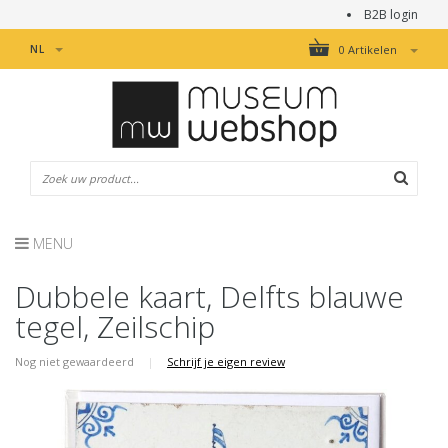
B2B login
NL
0 Artikelen
MENU
Dubbele kaart, Delfts blauwe
tegel, Zeilschip
Nog niet gewaardeerd
|
Schrijf je eigen review