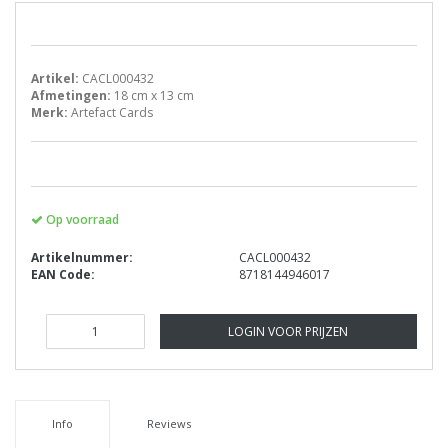
Artikel:
CACL000432
Afmetingen:
18 cm x 13 cm
Merk:
Artefact Cards
Op voorraad
Artikelnummer:
CACL000432
EAN Code:
8718144946017
LOGIN VOOR PRIJZEN
Info
Reviews