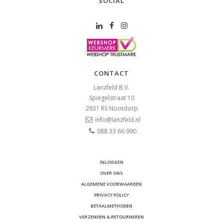
SOCIAL
CONTACT
Lanzfeld B.V.
Spiegelstraat 10
2631 RS
Nootdorp
info@lanzfeld.nl
088 33 66 990
INLOGGEN
OVER ONS
ALGEMENE VOORWAARDEN
PRIVACY POLICY
BETAALMETHODEN
VERZENDEN & RETOURNEREN