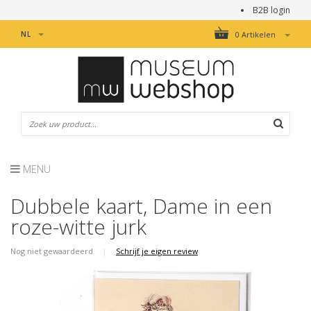
B2B login
NL
0 Artikelen
MENU
Dubbele kaart, Dame in een
roze-witte jurk
Nog niet gewaardeerd
|
Schrijf je eigen review