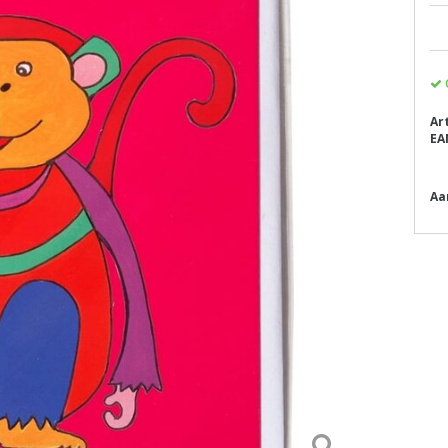
Ar
EA
Aa