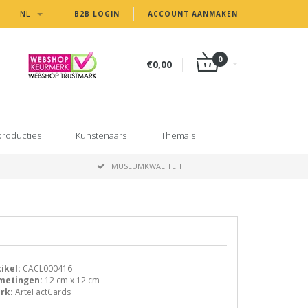
NL
B2B LOGIN
ACCOUNT AANMAKEN
0
€0,00
producties
Kunstenaars
Thema's
MUSEUMKWALITEIT
ikel:
CACL000416
metingen:
12 cm x 12 cm
rk:
ArteFactCards