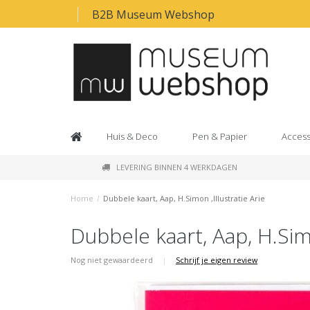
B2B Museum Webshop
Huis & Deco
Pen & Papier
Access
LEVERING BINNEN 4 WERKDAGEN
Home
/
Dubbele kaart, Aap, H.Simon ,Illustratie Arie
Dubbele kaart, Aap, H.Simo
Nog niet gewaardeerd
|
Schrijf je eigen review