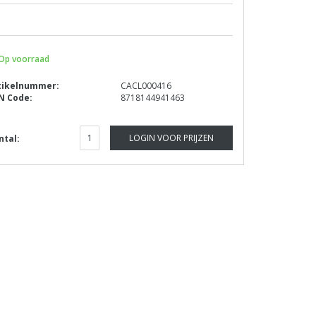
Op voorraad
tikelnummer:
CACL000416
N Code:
8718144941463
LOGIN VOOR PRIJZEN
ntal: