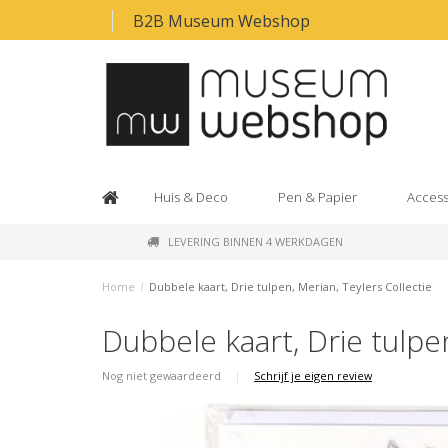
B2B Museum Webshop
Huis & Deco
Pen & Papier
Access
LEVERING BINNEN 4 WERKDAGEN
Home
/
Dubbele kaart, Drie tulpen, Merian, Teylers Collectie
Dubbele kaart, Drie tulpen
Nog niet gewaardeerd
|
Schrijf je eigen review