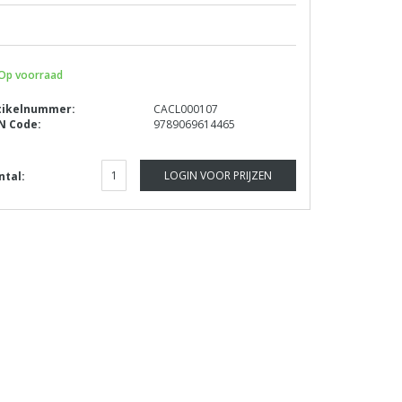
Op voorraad
tikelnummer:
CACL000107
N Code:
9789069614465
LOGIN VOOR PRIJZEN
ntal: