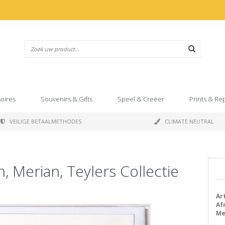
oires
Souvenirs & Gifts
Speel & Creëer
Prints & Re
VEILIGE BETAALMETHODES
CLIMATE NEUTRAL
, Merian, Teylers Collectie
Art
Af
Me