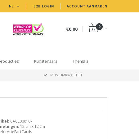
NL
B2B LOGIN
ACCOUNT AANMAKEN
0
€0,00
producties
Kunstenaars
Thema's
MUSEUMKWALITEIT
ikel:
CACL000107
metingen:
12 cm x 12 cm
rk:
ArteFactCards