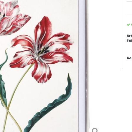
Ar
EA
Aa