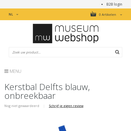
B2B login
NL
0 Artikelen
MENU
Kerstbal Delfts blauw,
onbreekbaar
Nog niet gewaardeerd
|
Schrijf je eigen review