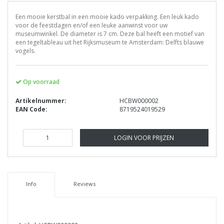
Een mooie kerstbal in een mooie kado verpakking. Een leuk kado
voor de feestdagen en/of een leuke aanwinst voor uw
museumwinkel. De diameter is 7 cm. Deze bal heeft een motief van
een tegeltableau uit het Rijksmuseum te Amsterdam: Delfts blauwe
vogels.
Op voorraad
Artikelnummer:
HCBW000002
EAN Code:
8719524019529
LOGIN VOOR PRIJZEN
Info
Reviews