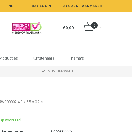
NL
B2B LOGIN
ACCOUNT AANMAKEN
0
€0,00
producties
Kunstenaars
Thema's
MUSEUMKWALITEIT
W000002 4.3 x 6.5 x 0.7 cm
Op voorraad
tikelnummer:
AKRW000002