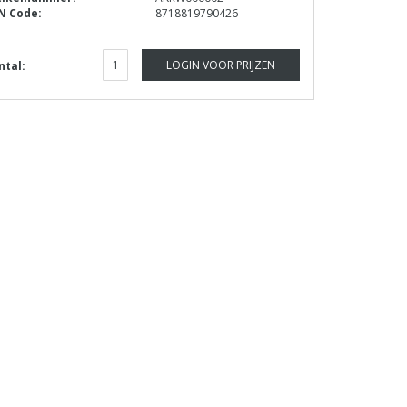
N Code:
8718819790426
LOGIN VOOR PRIJZEN
ntal: