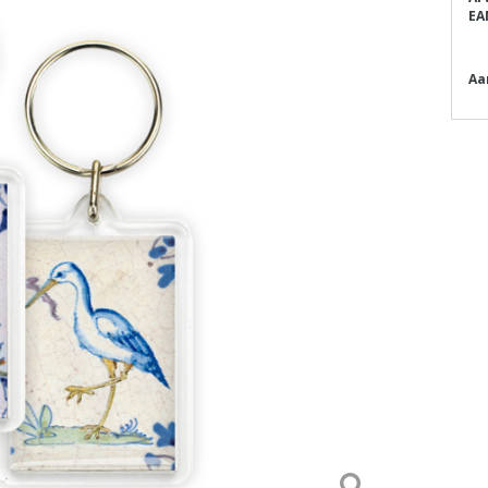
EA
Aa