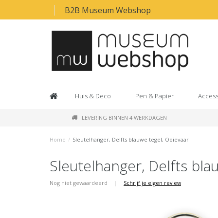
B2B Museum Webshop
Huis & Deco
Pen & Papier
Access
LEVERING BINNEN 4 WERKDAGEN
Home
/
Sleutelhanger, Delfts blauwe tegel, Ooievaar
Sleutelhanger, Delfts bla
Nog niet gewaardeerd
|
Schrijf je eigen review