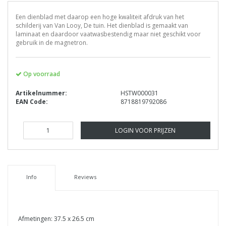
Een dienblad met daarop een hoge kwaliteit afdruk van het
schilderij van Van Looy, De tuin. Het dienblad is gemaakt van
laminaat en daardoor vaatwasbestendig maar niet geschikt voor
gebruik in de magnetron.
Op voorraad
Artikelnummer:
HSTW000031
EAN Code:
8718819792086
LOGIN VOOR PRIJZEN
Info
Reviews
Afmetingen: 37.5 x 26.5 cm