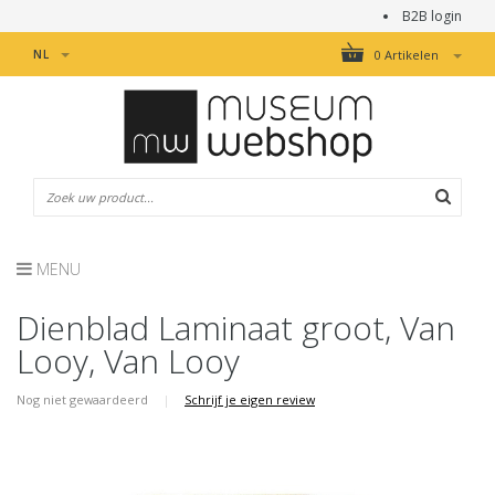
B2B login
NL
0 Artikelen
MENU
Dienblad Laminaat groot, Van
Looy, Van Looy
Nog niet gewaardeerd
|
Schrijf je eigen review