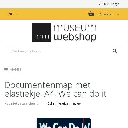
B2B login
NL
0 Artikelen
MENU
Documentenmap met
elastiekje, A4, We can do it
Nog niet gewaardeerd
|
Schrijf je eigen review