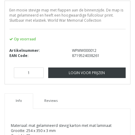
Een mooie stevige map met flappen aan de binnenzijde. De map is
mat gelamineerd en heeft een hoogwaardige fullcolour print.
Sluitbaar met elastiek. World War Memorial Collection
Op voorraad
Artikelnummer:
WPMW000012
EAN Code:
8719524038261
LOGIN VOOR PRIJZEN
Info
Reviews
Materiaal: mat gelamineerd stevig karton met mat laminaat
Grootte: 254 x 350 x 3 mm