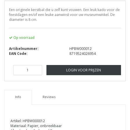
Een originele kerstbal die u zelf kunt vouwen. Een leuk kado voor de
feestdagen en/of een leuke aanwinst voor uw museumwinkel. De
diameter is 8 cm.
Op voorraad
Artikelnummer:
HPBW000012
EAN Code:
8719524026954
LOGIN VOOR PRIJZEN
Info
Reviews
Artikel: HPBW000012
Materiaal: Papier, onbreekbaar