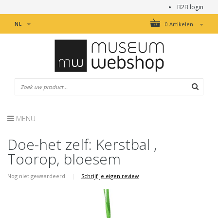
B2B login
NL
0 Artikelen
MENU
Doe-het zelf: Kerstbal ,
Toorop, bloesem
Nog niet gewaardeerd
|
Schrijf je eigen review