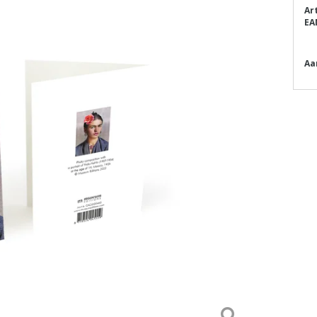
Ar
EA
Aa