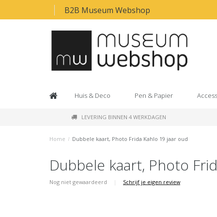
B2B Museum Webshop
Huis & Deco
Pen & Papier
Access
LEVERING BINNEN 4 WERKDAGEN
Home
/
Dubbele kaart, Photo Frida Kahlo 19 jaar oud
Dubbele kaart, Photo Frid
Nog niet gewaardeerd
|
Schrijf je eigen review