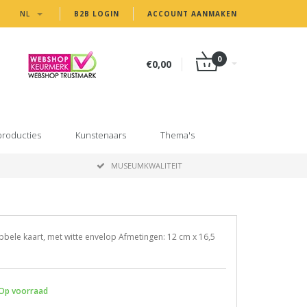
NL
B2B LOGIN
ACCOUNT AANMAKEN
0
€0,00
producties
Kunstenaars
Thema's
MUSEUMKWALITEIT
bele kaart, met witte envelop Afmetingen: 12 cm x 16,5
Op voorraad