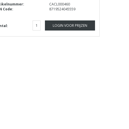
tikelnummer:
CACL000460
N Code:
8719524045559
LOGIN VOOR PRIJZEN
ntal: