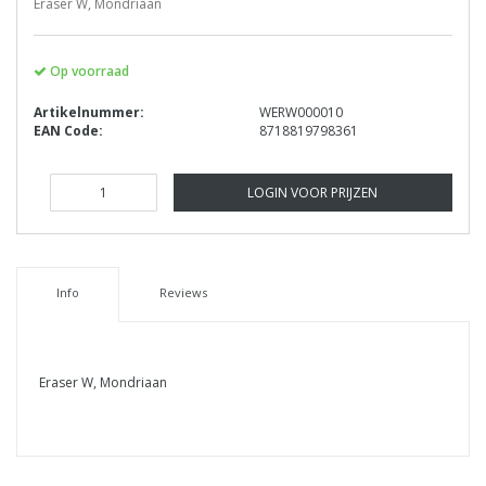
Eraser W, Mondriaan
Op voorraad
Artikelnummer:
WERW000010
EAN Code:
8718819798361
LOGIN VOOR PRIJZEN
Info
Reviews
Eraser W, Mondriaan