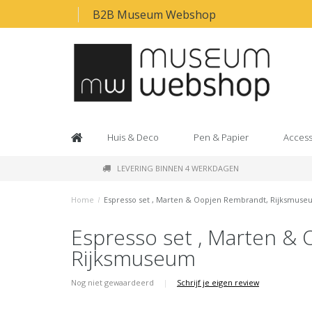
B2B Museum Webshop
Huis & Deco
Pen & Papier
Access
LEVERING BINNEN 4 WERKDAGEN
Home
/
Espresso set , Marten & Oopjen Rembrandt, Rijksmus
Espresso set , Marten &
Rijksmuseum
Nog niet gewaardeerd
|
Schrijf je eigen review