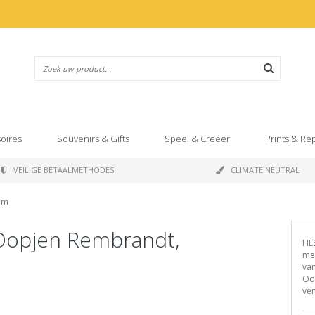
oires
Souvenirs & Gifts
Speel & Creëer
Prints & Re
VEILIGE BETAALMETHODES
CLIMATE NEUTRAL
eum
 Oopjen Rembrandt,
HES
met
va
Oop
ven