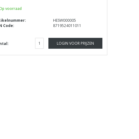
Op voorraad
tikelnummer:
HESW000005
N Code:
8719524011011
LOGIN VOOR PRIJZEN
ntal: