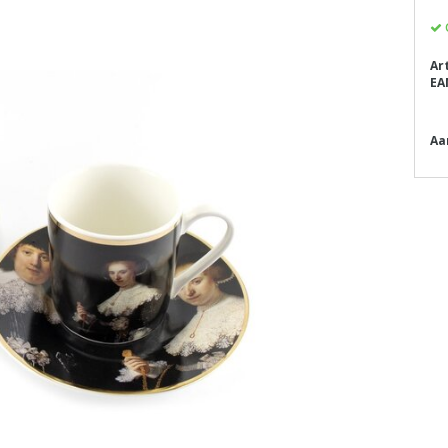
Ar
EA
Aa