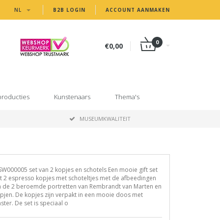
NL
B2B LOGIN
ACCOUNT AANMAKEN
0
€0,00
producties
Kunstenaars
Thema's
MUSEUMKWALITEIT
W000005 set van 2 kopjes en schotels Een mooie gift set
 2 espresso kopjes met schoteltjes met de afbeedingen
n de 2 beroemde portretten van Rembrandt van Marten en
jen. De kopjes zijn verpakt in een mooie doos met
ster. De set is speciaal o