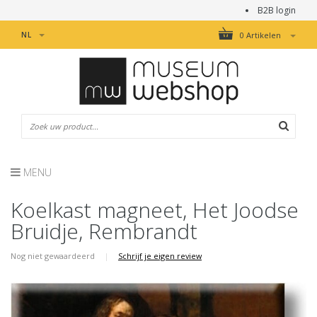
B2B login
NL
0 Artikelen
MENU
Koelkast magneet, Het Joodse
Bruidje, Rembrandt
Nog niet gewaardeerd
|
Schrijf je eigen review