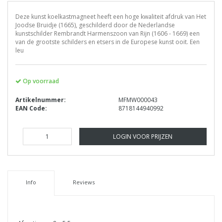
Deze kunst koelkastmagneet heeft een hoge kwaliteit afdruk van Het
Joodse Bruidje (1665), geschilderd door de Nederlandse
kunstschilder Rembrandt Harmenszoon van Rijn (1606 - 1669) een
van de grootste schilders en etsers in de Europese kunst ooit. Een
leu
Op voorraad
Artikelnummer:
MFMW000043
EAN Code:
8718144940992
LOGIN VOOR PRIJZEN
Info
Reviews