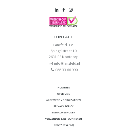
CONTACT
Lanzfeld B.V.
Spiegelstraat 10
2631 RS
Nootdorp
info@lanzfeld.nl
088 33 66 990
INLOGGEN
OVER ONS
ALGEMENE VOORWAARDEN
PRIVACY POLICY
BETAALMETHODEN
VERZENDEN & RETOURNEREN
CONTACT & FAQ