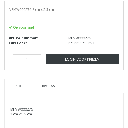
MFMW000276 8 cm x 5.5 cm
Op voorraad
Artikelnummer:
MFMW000276
EAN Code:
8718819790853
LOGIN VOOR PRIJZEN
Info
Reviews
MFMW000276
8 cm x 5.5 cm