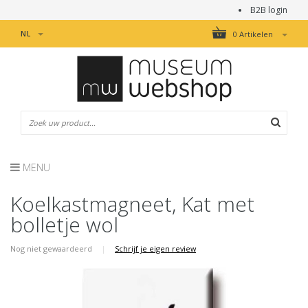
B2B login
NL
0 Artikelen
MENU
Koelkastmagneet, Kat met
bolletje wol
Nog niet gewaardeerd
|
Schrijf je eigen review