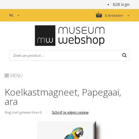
B2B login
NL
0 Artikelen
MENU
Koelkastmagneet, Papegaai,
ara
Nog niet gewaardeerd
|
Schrijf je eigen review