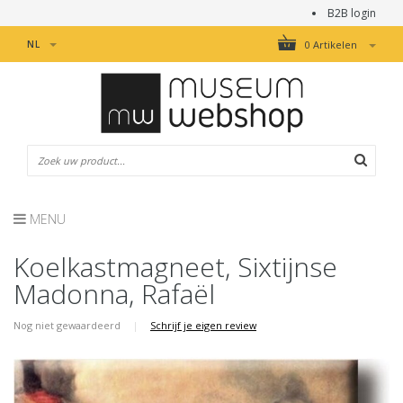
B2B login
NL
0 Artikelen
MENU
Koelkastmagneet, Sixtijnse
Madonna, Rafaël
Nog niet gewaardeerd
|
Schrijf je eigen review