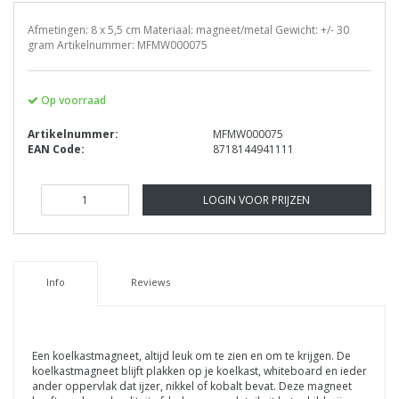
Afmetingen: 8 x 5,5 cm Materiaal: magneet/metal Gewicht: +/- 30
gram Artikelnummer: MFMW000075
Op voorraad
Artikelnummer:
MFMW000075
EAN Code:
8718144941111
LOGIN VOOR PRIJZEN
Info
Reviews
Een koelkastmagneet, altijd leuk om te zien en om te krijgen. De
koelkastmagneet blijft plakken op je koelkast, whiteboard en ieder
ander oppervlak dat ijzer, nikkel of kobalt bevat. Deze magneet