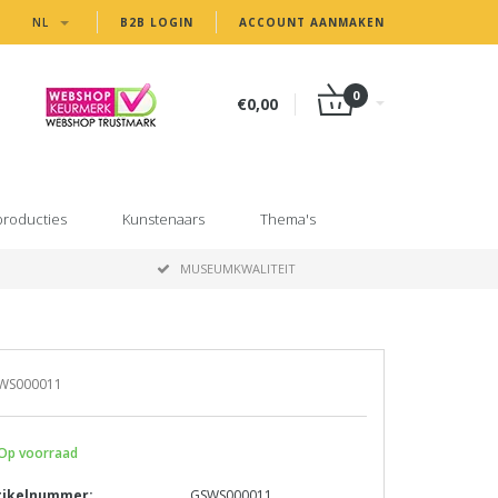
NL
B2B LOGIN
ACCOUNT AANMAKEN
0
€0,00
producties
Kunstenaars
Thema's
MUSEUMKWALITEIT
WS000011
Op voorraad
tikelnummer:
GSWS000011