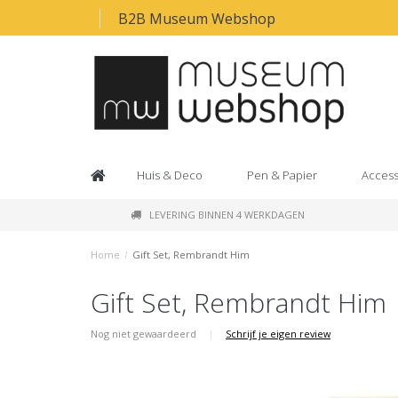
B2B Museum Webshop
Huis & Deco
Pen & Papier
Access
LEVERING BINNEN 4 WERKDAGEN
Home
/
Gift Set, Rembrandt Him
Gift Set, Rembrandt Him
Nog niet gewaardeerd
|
Schrijf je eigen review