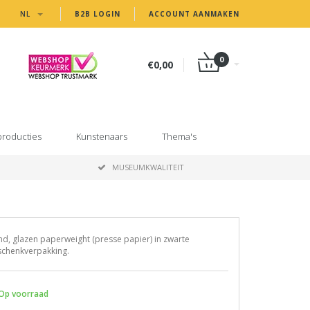
NL
B2B LOGIN
ACCOUNT AANMAKEN
0
€0,00
producties
Kunstenaars
Thema's
MUSEUMKWALITEIT
d, glazen paperweight (presse papier) in zwarte
schenkverpakking.
Op voorraad