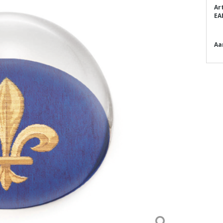
Ar
EA
Aa