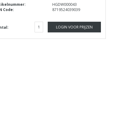
tikelnummer:
HGDW000043
N Code:
8719524039039
LOGIN VOOR PRIJZEN
ntal: