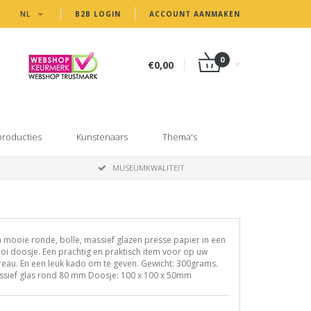
NL
B2B LOGIN
ACCOUNT AANMAKEN
0
€0,00
producties
Kunstenaars
Thema's
MUSEUMKWALITEIT
 mooie ronde, bolle, massief glazen presse papier in een
i doosje. Een prachtig en praktisch item voor op uw
eau. En een leuk kado om te geven. Gewicht: 300grams.
ssief glas rond 80 mm Doosje: 100 x 100 x 50mm