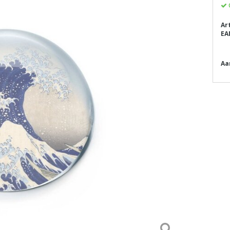
Ar
EA
Aa