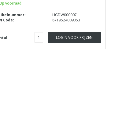
Op voorraad
tikelnummer:
HGDW000007
N Code:
8719524009353
LOGIN VOOR PRIJZEN
ntal: