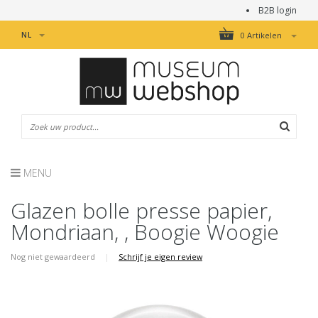
B2B login
NL
0 Artikelen
MENU
Glazen bolle presse papier,
Mondriaan, , Boogie Woogie
Nog niet gewaardeerd
|
Schrijf je eigen review