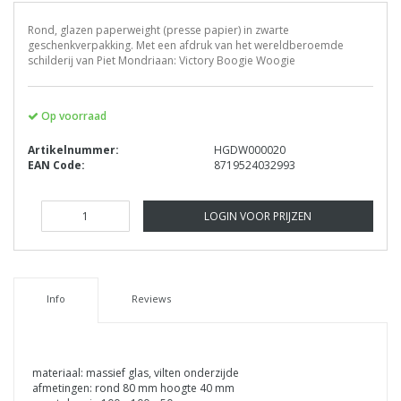
Rond, glazen paperweight (presse papier) in zwarte
geschenkverpakking. Met een afdruk van het wereldberoemde
schilderij van Piet Mondriaan: Victory Boogie Woogie
Op voorraad
Artikelnummer:
HGDW000020
EAN Code:
8719524032993
LOGIN VOOR PRIJZEN
Info
Reviews
materiaal: massief glas, vilten onderzijde
afmetingen: rond 80 mm hoogte 40 mm