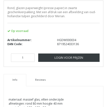
Rond, glazen paperweight (presse papier) in zwarte
geschenkverpakking. Met een afdruk van een afbeelding van oud-
hollandse tulpen geschilderd door Merian.
Op voorraad
Artikelnummer:
HGDW000034
EAN Code:
8719524033136
LOGIN VOOR PRIJZEN
Info
Reviews
materiaal: massief glas, vilten onderzijde
afmetingen: rond 80 mm hoogte 40 mm