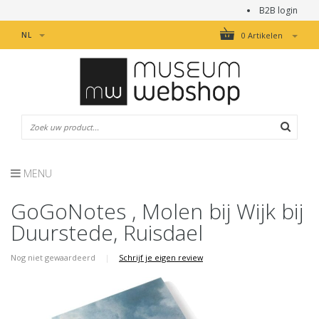
B2B login
NL
0 Artikelen
MENU
GoGoNotes , Molen bij Wijk bij
Duurstede, Ruisdael
Nog niet gewaardeerd
|
Schrijf je eigen review