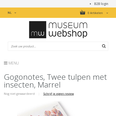
B2B login
NL
0 Artikelen
MENU
Gogonotes, Twee tulpen met
insecten, Marrel
Nog niet gewaardeerd
|
Schrijf je eigen review