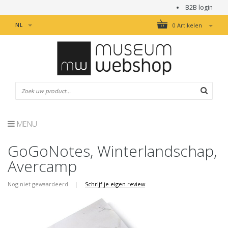
B2B login
NL
0 Artikelen
MENU
GoGoNotes, Winterlandschap,
Avercamp
Nog niet gewaardeerd
|
Schrijf je eigen review