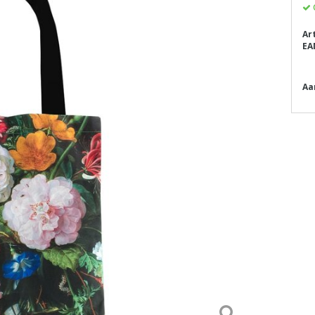
Ar
EA
Aa