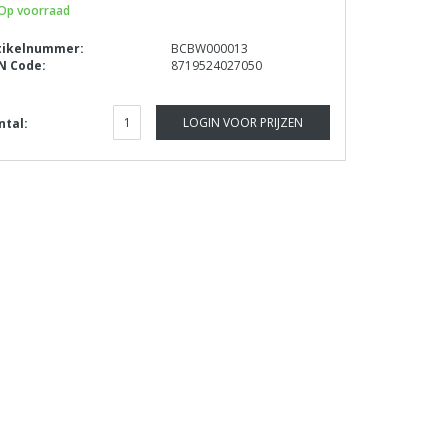
Op voorraad
tikelnummer:
BCBW000013
N Code:
8719524027050
LOGIN VOOR PRIJZEN
ntal: